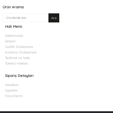
Ürün Arama
Ara
Hızlı Menü
Hakkımızda
İletişim
Gizlilik Sözleşmesi
Kullanıcı Sözleşmesi
Teslimat ve İade
Tüketici Hakları
Sipariş Detayları
Hesabım
Sepetim
Favorilerim