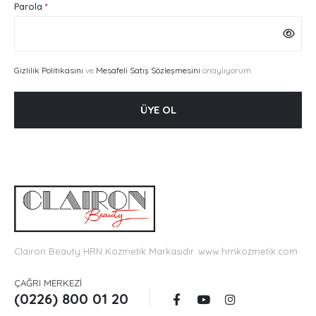
Gerekli
Parola
*
Gizlilik Politikasını
ve
Mesafeli Satış Sözleşmesini
onaylıyorum.
ÜYE OL
Clairon Beauty HRN Kozmetik Markasıdır.
www.hrnkozmetik.com
ÇAĞRI MERKEZI
(0226) 800 01 20