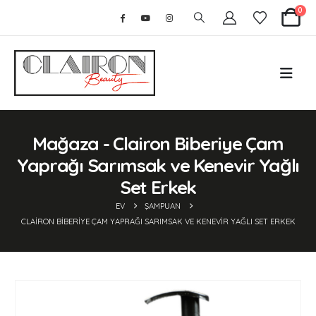
0
Mağaza - Clairon Biberiye Çam
Yaprağı Sarımsak ve Kenevir Yağlı
Set Erkek
EV
ŞAMPUAN
CLAIRON BIBERIYE ÇAM YAPRAĞI SARIMSAK VE KENEVIR YAĞLI SET ERKEK