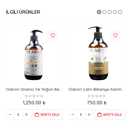
İLGILI ÜRÜNLER
Clairon Onarıcı Ve Yoğun Besleyici Saç Kremi 500 ML
Clairon Çam-Biberiye-Sarımsak ve Kenevir Yağlı Doğal Şampuan 500 ML
0
5 üzerinden
0
5 üzerinden
1,250.00
₺
750.00
₺
SEPETE EKLE
SEPETE EKLE