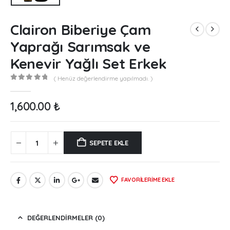
Clairon Biberiye Çam
Yaprağı Sarımsak ve
Kenevir Yağlı Set Erkek
( Henüz değerlendirme yapılmadı. )
0
out of 5
1,600.00
₺
SEPETE EKLE
FAVORILERIME EKLE
DEĞERLENDIRMELER (0)