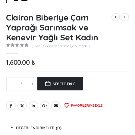
Clairon Biberiye Çam
Yaprağı Sarımsak ve
Kenevir Yağlı Set Kadın
( Henüz değerlendirme yapılmadı. )
0
out of 5
1,600.00
₺
SEPETE EKLE
FAVORILERIME EKLE
DEĞERLENDIRMELER (0)