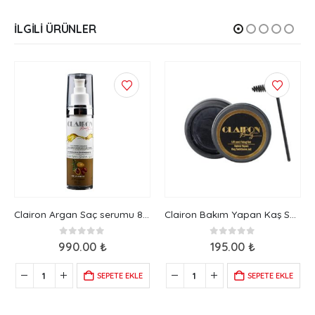
İLGILI ÜRÜNLER
Clairon Argan Saç serumu 80 cc
Clairon Bakım Yapan Kaş Sabitleme Jeli
0
5 üzerinden
0
5 üzerinden
990.00
₺
195.00
₺
SEPETE EKLE
SEPETE EKLE