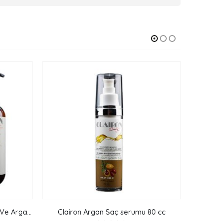
Clairon Argan Tuzsuz Şampuan Ve Argan Besleyici Saç Kremi 500 Ml 500Ml
Clairon Argan Saç serumu 80 cc