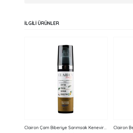
İLGILI ÜRÜNLER
Clairon Çam Biberiye Sarımsak Kenevir Yağlı Kadın Serum 80 cc
Clairon Çam Biberiye Sarımsak Kenevir Yağlı Erkek Serum 80 cc