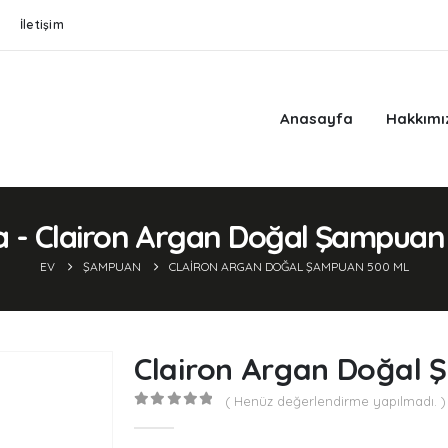
İletişim
Anasayfa
Hakkımı
 - Clairon Argan Doğal Şampuan
EV
ŞAMPUAN
CLAIRON ARGAN DOĞAL ŞAMPUAN 500 ML
Clairon Argan Doğal
( Henüz değerlendirme yapılmadı. )
0
out of 5